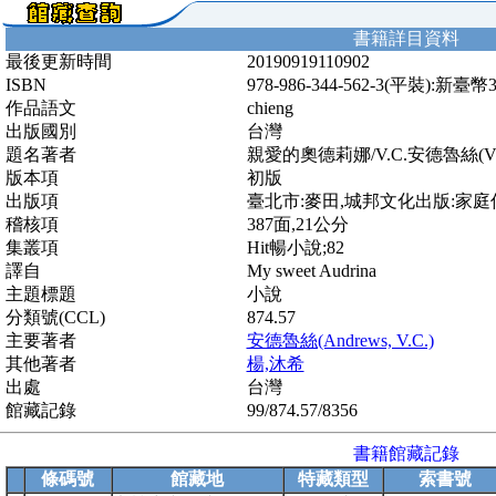
書籍詳目資料
最後更新時間
20190919110902
ISBN
978-986-344-562-3(平裝):新臺幣
作品語文
chieng
出版國別
台灣
題名著者
親愛的奧德莉娜/V.C.安德魯絲(V.C
版本項
初版
出版項
臺北市:麥田,城邦文化出版:家庭傳媒
稽核項
387面,21公分
集叢項
Hit暢小說;82
譯自
My sweet Audrina
主題標題
小說
分類號(CCL)
874.57
主要著者
安德魯絲(Andrews, V.C.)
其他著者
楊,沐希
出處
台灣
館藏記錄
99/874.57/8356
書籍館藏記錄
條碼號
館藏地
特藏類型
索書號