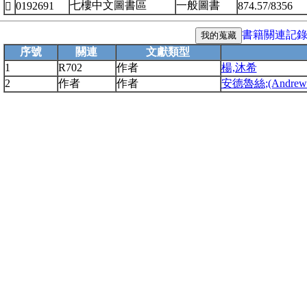
七樓中文圖書區
一般圖書
0192691
874.57/8356

書籍關連記
序號
關連
文獻類型
1
R702
作者
楊,沐希
2
作者
作者
安德魯絲;(Andrews,