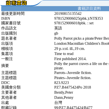
書籍詳目資料
最後更新時間
20190815135542
ISBN
9781529006025(pbk.):NT$353
國家書目號
9781529006018pbk. : set
作品語文
英語
出版國別
gb
題名著者
Polly Parrot picks a pirate/Peter Be
出版項
London:Macmillan Children's Book
稽核項
29 p.:col. ill.,19 cm.
集叢項
Time to read
一般注
First published 2014.
Polly the parrot craves a life on the s
摘要
pirate.
主題標題
Parrots--Juvenile fiction.
主題標題
Pirates--Juvenile fiction.
DDC
823.9223
美國會分類
PZ7.B4475424Po 2018
主要著者
Bently,Peter
其他著者
Dann,Penny
出處
台灣
館藏記錄
99/PZ7.B4475424/B477