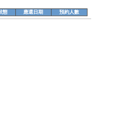
狀態
應還日期
預約人數