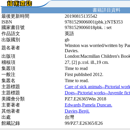
書籍詳目資料
最後更新時間
20190815135542
ISBN
9781529006001(pbk.):NT$353
國家書目號
9781529006018pbk. : set
作品語文
英語
出版國別
gb
Winston was worried/written by Pa
題名著者
Davies.
出版項
London:Macmillan Children's Book
稽核項
27, [2] p.:col. ill.,19 cm.
集叢項
Time to read
一般注
First published 2012.
集叢名
Time to read.
主題標題
Care of sick animals--Pictorial work
主題標題
Dogs--Pictorial works--Juvenile fict
美國會分類
PZ7.E26365Win 2018
主要著者
Edwards,Pamela Duncan.
其他著者
Davies,Benji.
出處
台灣
館藏記錄
99/PZ7.E26365/E26