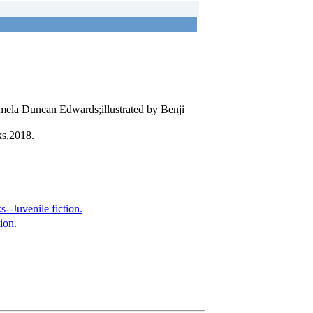
mela Duncan Edwards;illustrated by Benji
s,2018.
s--Juvenile fiction.
ion.