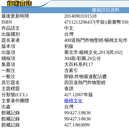
書籍詳目資料
最後更新時間
20140903101518
ISBN
4711213296437(平裝):新臺幣35
作品語文
中文
出版國別
台灣
題名著者
400道熱門炸物聖經/楊桃文化作
版本項
初版
出版項
臺北市:楊桃文化,2013[民102]
稽核項
304面:彩圖,26公分
集叢項
大百科系列;17
一般注
含索引
一般注
附錄:炸物最速配沾醬
其它題名
四百道熱門炸物聖經
主題標題
食譜
分類號(CCL)
427.12007年版
主要著作團體
楊桃文化
出處
台灣
館藏記錄
99/427.1/8636
館藏記錄
99/427.1/8636
館藏記錄
427.1/863699