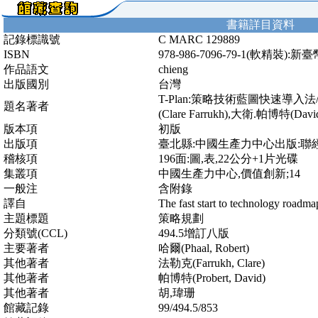
書籍詳目資料
記錄標識號
C MARC 129889
ISBN
978-986-7096-79-1(軟精裝):新
作品語文
chieng
出版國別
台灣
T-Plan:策略技術藍圖快速導入法/羅
題名著者
(Clare Farrukh),大衛.帕博特(Da
版本項
初版
出版項
臺北縣:中國生產力中心出版:聯經
稽核項
196面:圖,表,22公分+1片光碟
集叢項
中國生產力中心,價值創新;14
一般注
含附錄
譯自
The fast start to technology roadma
主題標題
策略規劃
分類號(CCL)
494.5增訂八版
主要著者
哈爾(Phaal, Robert)
其他著者
法勒克(Farrukh, Clare)
其他著者
帕博特(Probert, David)
其他著者
胡,瑋珊
館藏記錄
99/494.5/853