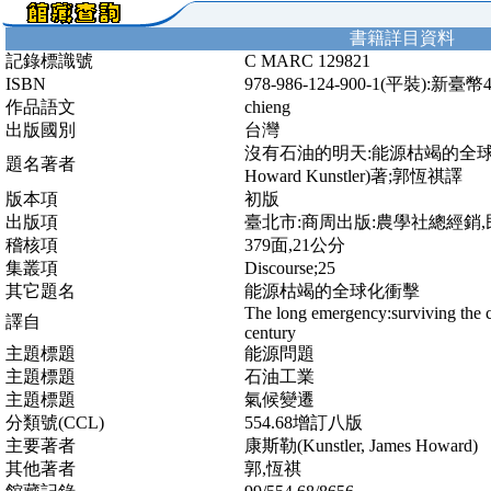
書籍詳目資料
記錄標識號
C MARC 129821
ISBN
978-986-124-900-1(平裝):新臺幣
作品語文
chieng
出版國別
台灣
沒有石油的明天:能源枯竭的全球化衝
題名著者
Howard Kunstler)著;郭恆祺譯
版本項
初版
出版項
臺北市:商周出版:農學社總經銷,民
稽核項
379面,21公分
集叢項
Discourse;25
其它題名
能源枯竭的全球化衝擊
The long emergency:surviving the co
譯自
century
主題標題
能源問題
主題標題
石油工業
主題標題
氣候變遷
分類號(CCL)
554.68增訂八版
主要著者
康斯勒(Kunstler, James Howard)
其他著者
郭,恆祺