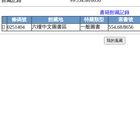
館藏記錄
99/554.68/8656
書籍館藏記錄
條碼號
館藏地
特藏類型
索書號
六樓中文圖書區
一般圖書
0251404
554.68/8656
