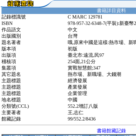
書籍詳目資料
記錄標識號
C MARC 129781
ISBN
978-957-32-6348-7(平裝):新臺幣
作品語文
中文
出版國別
台灣
題名著者
哦,原來中國是這樣:熱市場、新
版本項
初版
出版項
臺北市:遠流,民97
稽核項
254面,21公分
集叢項
實戰智慧館;347
其它題名
熱市場、新職場、大錢潮
主題標題
經濟發展
主題標題
產業發展
主題標題
企業管理
地名標題
中國
分類號(CCL)
552.2增訂八版
主要著者
王,志仁
館藏記錄
99/552.2/8436
書籍館藏記錄