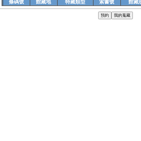
條碼號
館藏地
特藏類型
索書號
館藏