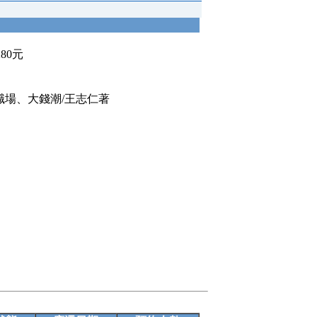
280元
職場、大錢潮/王志仁著