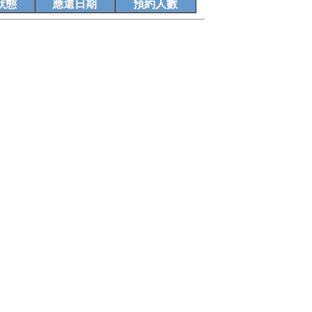
狀態
應還日期
預約人數