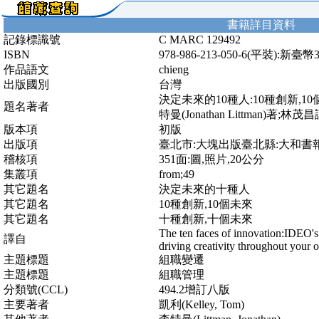
書籍詳目資料
記錄標識號
C MARC 129492
ISBN
978-986-213-050-6(平裝):新臺幣
作品語文
chieng
出版國別
台灣
決定未來的10種人:10種創新,10個未
題名著者
特曼(Jonathan Littman)著;林茂
版本項
初版
出版項
臺北市:大塊出版臺北縣:大和書報
稽核項
351面:圖,照片,20公分
集叢項
from;49
其它題名
決定未來的十種人
其它題名
10種創新,10個未來
其它題名
十種創新,十個未來
The ten faces of innovation:IDEO's s
譯自
driving creativity throughout your 
主題標題
組職變遷
主題標題
組職管理
分類號(CCL)
494.2增訂八版
主要著者
凱利(Kelley, Tom)