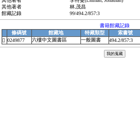
其他著者
李特曼(Littman, Jonathan)
其他著者
林,茂昌
館藏記錄
99/494.2/857:3
書籍館藏記錄
條碼號
館藏地
特藏類型
索書號
六樓中文圖書區
一般圖書
0249877
494.2/857:3
