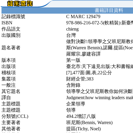
書籍詳目資料
記錄標識號
C MARC 129479
ISBN
978-986-216-072-5(軟精裝):新
作品語文
chieng
出版國別
台灣
做對決斷!:領導學之父班尼斯教
題名著者
斯(Warren Bennis),諾爾.提區(Noe
羅耀宗,廖建容譯
版本項
第一版
出版項
臺北市:天下遠見出版:大和書報總
稽核項
[7],477面:圖,表,22公分
集叢項
財經企管;383
一般注
含附錄
其它題名
領導學之父班尼斯教你如何決斷
譯自
Judgment:how winning leaders make
主題標題
企業領導
主題標題
領導
分類號(CCL)
494.2增訂八版
主要著者
班尼斯(Bennis, Warren)
其他著者
提區(Tichy, Noel)