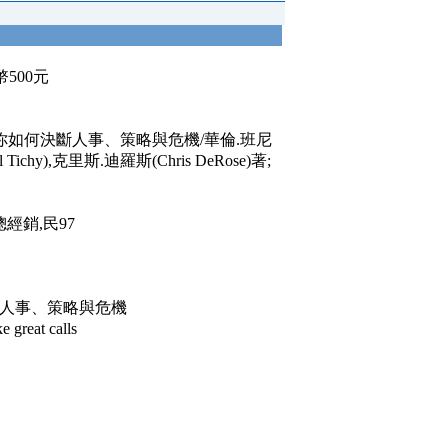
臺幣500元
你如何決斷人事、策略與危機/華倫.班尼
l Tichy),克里斯.迪羅斯(Chris DeRose)著;
經銷,民97
人事、策略與危機
 great calls