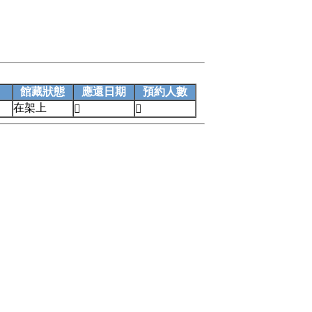
館藏狀態
應還日期
預約人數
在架上

