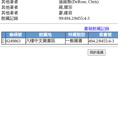
其他著者
迪羅斯(DeRose, Chris)
其他著者
羅,耀宗
其他著者
廖,建容
館藏記錄
99/494.2/8455:4-3
書籍館藏記錄
條碼號
館藏地
特藏類型
索書號
六樓中文圖書區
一般圖書
0249863
494.2/8455:4-3
