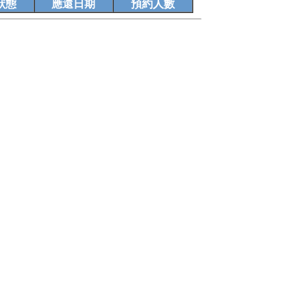
狀態
應還日期
預約人數