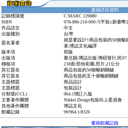
書籍詳目資料
記錄標識號
C MARC 129080
ISBN
978-986-210-009-7(平裝):新臺幣
作品語文
中文
出版國別
台灣
就是要設計!:商品包裝的50個暢銷關
題名著者
著;博誌文化編譯
版本項
初版
出版項
臺北縣:博誌出版:博碩發行,民97
稽核項
238面:部份彩圖,照片,21公分
其它題名
商品包裝的50個暢銷關鍵
其它題名
商品包裝的五十個暢銷關鍵
主題標題
商品設計
主題標題
包裝設計
分類號(CCL)
964.1增訂八版
主要著作團體
Nikkei Design包裝向上委員會
其他著作團體
博誌文化
館藏記錄
99/964.1/8326
書籍館藏記錄