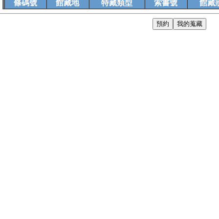
條碼號
館藏地
特藏類型
索書號
館藏