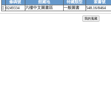
條碼號
館藏地
特藏類型
索書號
六樓中文圖書區
一般圖書
0249334
548.16/8464
