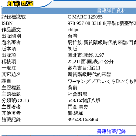
書籍詳目資料
記錄標識號
C MARC 129055
ISBN
978-957-08-3318-8(平裝):新臺幣
作品語文
chijpn
出版國別
台灣
題名著者
窮忙族:新貧階級時代的來臨/門
版本項
初版
出版項
臺北市:聯經,民97
稽核項
25,211面:圖,表,21公分
一般注
參考書目:面211
其它題名
新貧階級時代的來臨
譯自
ワ─キングプア:いくらいて
主題標題
貧窮
主題標題
社會階層
分類號(CCL)
548.16增訂八版
主要著者
門倉,貴史
其他著者
龔,婉如
館藏記錄
99/548.16/8464
書籍館藏記錄