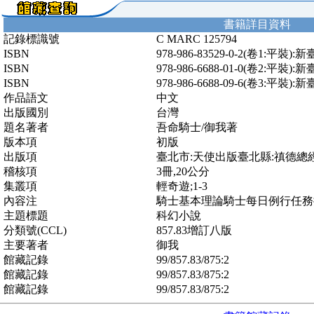
書籍詳目資料
記錄標識號
C MARC 125794
ISBN
978-986-83529-0-2(卷1:平裝):
ISBN
978-986-6688-01-0(卷2:平裝):
ISBN
978-986-6688-09-6(卷3:平裝):
作品語文
中文
出版國別
台灣
題名著者
吾命騎士/御我著
版本項
初版
出版項
臺北市:天使出版臺北縣:禛德總經
稽核項
3冊,20公分
集叢項
輕奇遊;1-3
內容注
騎士基本理論騎士每日例行任務
主題標題
科幻小說
分類號(CCL)
857.83增訂八版
主要著者
御我
館藏記錄
99/857.83/875:2
館藏記錄
99/857.83/875:2
館藏記錄
99/857.83/875:2