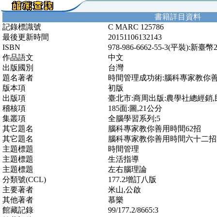
書籍詳目資料
記錄標識號
C MARC 125786
最後更新時間
20151106132143
ISBN
978-986-6662-55-3(平裝):新臺幣
作品語文
中文
出版國別
台灣
題名著者
時間管理成功術:腦科專家教你善
版本項
初版
出版項
臺北市:商周出版:農學社總經銷,民
稽核項
185面:圖,21公分
集叢項
全腦學習系列;5
其它題名
腦科專家教你善用時間62招
其它題名
腦科專家教你善用時間六十二招
主題標題
時間管理
主題標題
生活指導
主題標題
左右腦理論
分類號(CCL)
177.2增訂八版
主要著者
米山,公啟
其他著者
慕樂
館藏記錄
99/177.2/8665:3