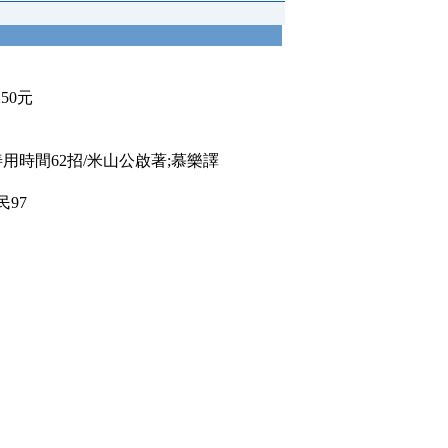
250元
用時間62招/米山公啟著;慕樂譯
97