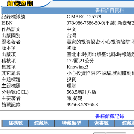
書籍詳目資料
記錄標識號
C MARC 125778
ISBN
978-986-7586-59-9(平裝):新臺幣
作品語文
中文
出版國別
台灣
題名著者
贏家的投資祕密:小心投資陷阱!
版本項
初版
出版項
臺北市:時周出版臺北縣:時報總經
稽核項
172面,21公分
集叢項
Knowing;3
其它題名
小心投資陷阱!不被騙,就能賺到
主題標題
投資
主題標題
理財
分類號(CCL)
563.5增訂八版
主要著者
陳,凝觀
館藏記錄
99/563.5/8766:3
書籍館藏記錄
條碼號
館藏地
特藏類型
索書號
館藏