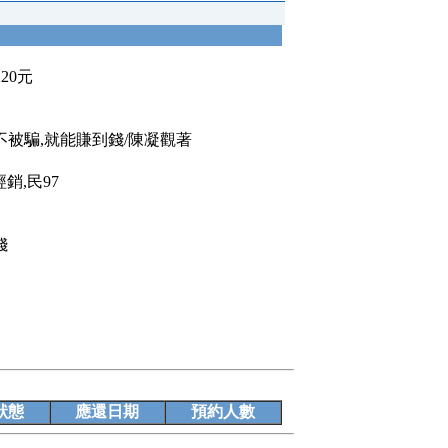
220元
不被騙,就能賺到錢/陳凝觀著
銷,民97
錢
狀態
應還日期
預約人數