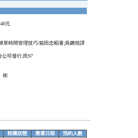
240元
超簡單時間管理技巧/箱田忠昭著;吳鏘煌譯
公司發行,民97
」術
館藏狀態
應還日期
預約人數