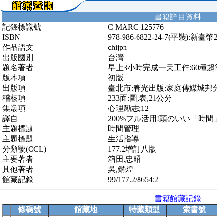
書籍詳目資料
記錄標識號
C MARC 125776
ISBN
978-986-6822-24-7(平裝):新臺幣
作品語文
chijpn
出版國別
台灣
題名著者
早上3小時完成一天工作:60種
版本項
初版
出版項
臺北市:春光出版:家庭傳媒城邦分
稽核項
233面:圖,表,21公分
集叢項
心理勵志;12
譯自
200%フル活用!頭のいい「時間
主題標題
時間管理
主題標題
生活指導
分類號(CCL)
177.2增訂八版
主要著者
箱田,忠昭
其他著者
吳,鏘煌
館藏記錄
99/177.2/8654:2
書籍館藏記錄
條碼號
館藏地
特藏類型
索書號