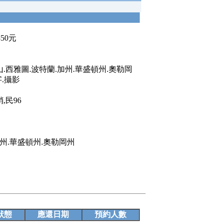
350元
.西雅圖.波特蘭.加州.華盛頓州.奧勒岡
文字.攝影
,民96
加州.華盛頓州.奧勒岡州
狀態
應還日期
預約人數