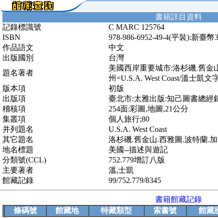
書籍詳目資料
記錄標識號
C MARC 125764
ISBN
978-986-6952-49-4(平裝):新臺幣
作品語文
中文
出版國別
台灣
美國西岸重要城市:洛杉磯.舊金山
題名著者
州=U.S.A. West Coast/溫士凱
版本項
初版
出版項
臺北市:太雅出版:知己圖書總經銷
稽核項
254面:彩圖,地圖,21公分
集叢項
個人旅行;80
并列題名
U.S.A. West Coast
其它題名
洛杉磯.舊金山.西雅圖.波特蘭.
地名標題
美國--描述與遊記
分類號(CCL)
752.779增訂八版
主要著者
溫,士凱
館藏記錄
99/752.779/8345
書籍館藏記錄
條碼號
館藏地
特藏類型
索書號
館藏