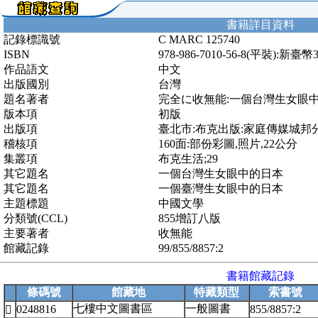
書籍詳目資料
記錄標識號
C MARC 125740
ISBN
978-986-7010-56-8(平裝):新臺幣
作品語文
中文
出版國別
台灣
題名著者
完全に收無能:一個台灣生女眼中
版本項
初版
出版項
臺北市:布克出版:家庭傳媒城邦分
稽核項
160面:部份彩圖,照片,22公分
集叢項
布克生活;29
其它題名
一個台灣生女眼中的日本
其它題名
一個臺灣生女眼中的日本
主題標題
中國文學
分類號(CCL)
855增訂八版
主要著者
收無能
館藏記錄
99/855/8857:2
書籍館藏記錄
條碼號
館藏地
特藏類型
索書號
七樓中文圖書區
一般圖書
0248816
855/8857:2
