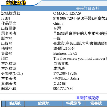
書籍詳目資料
記錄標識號
C MARC 125729
ISBN
978-986-7204-49-3(平裝):新臺幣
作品語文
chieng
出版國別
台灣
題名著者
早點知道會更好的人生祕密/約翰.伊佐
版本項
一版
出版項
臺北市:商智出版:大和書報總經銷
稽核項
194面,21公分
集叢項
Business life;65
譯自
The five secrets you must discover 
主題標題
自我實現
主題標題
成功法
分類號(CCL)
177.2增訂八版
主要著者
伊佐(Izzo, John)
其他著者
吳,綺爾
館藏記錄
99/177.2/886
書籍館藏記錄
條碼號
館藏地
特藏類型
索書號