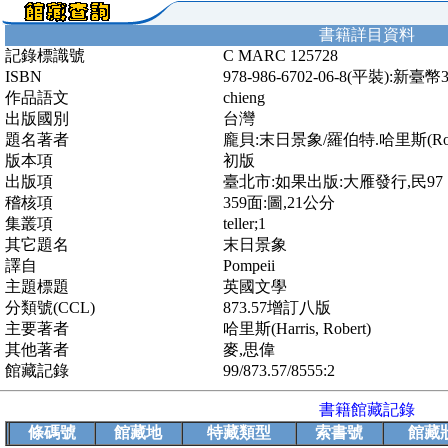
書籍詳目資料
記錄標識號
C MARC 125728
ISBN
978-986-6702-06-8(平裝):新臺幣
作品語文
chieng
出版國別
台灣
題名著者
龐貝:末日景象/羅伯特.哈里斯(Rober
版本項
初版
出版項
臺北市:如果出版:大雁發行,民97
稽核項
359面:圖,21公分
集叢項
teller;1
其它題名
末日景象
譯自
Pompeii
主題標題
英國文學
分類號(CCL)
873.57增訂八版
主要著者
哈里斯(Harris, Robert)
其他著者
麥,思偉
館藏記錄
99/873.57/8555:2
書籍館藏記錄
條碼號
館藏地
特藏類型
索書號
館藏