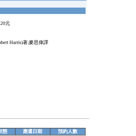
320元
t Harris)著;麥思偉譯
狀態
應還日期
預約人數