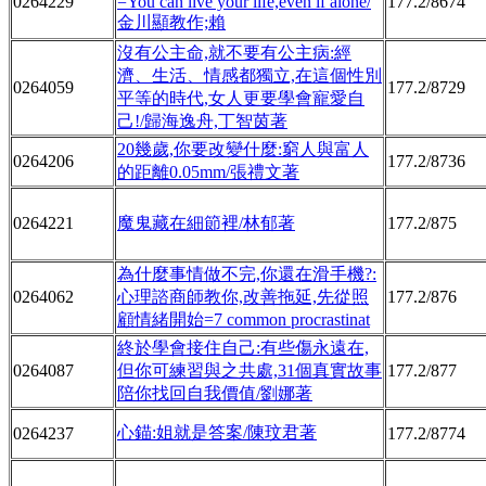
0264229
=You can live your life,even if alone/
177.2/8674
金川顯教作;賴
沒有公主命,就不要有公主病:經
濟、生活、情感都獨立,在這個性別
0264059
177.2/8729
平等的時代,女人更要學會寵愛自
己!/歸海逸舟,丁智茵著
20幾歲,你要改變什麼:窮人與富人
0264206
177.2/8736
的距離0.05mm/張禮文著
0264221
魔鬼藏在細節裡/林郁著
177.2/875
為什麼事情做不完,你還在滑手機?:
0264062
心理諮商師教你,改善拖延,先從照
177.2/876
顧情緒開始=7 common procrastinat
終於學會接住自己:有些傷永遠在,
0264087
但你可練習與之共處,31個真實故事
177.2/877
陪你找回自我價值/劉娜著
心錨:姐就是答案/陳玟君著
0264237
177.2/8774