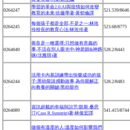
學習的革命2.0:AI與疫情如何改變
0264247
521.539/8646
教育的未來/佐藤學著;黃郁倫譯
每個孩子都是全部,不是之一:林玫
0264245
523.68/8775
伶校長的教育心法/林玫伶著
善良是一種選擇:只想做有意義的
事,不活在別人眼光中/神老師&神媽
0264049
528.2/8443
咪(沈雅琪)著
活用卡內基訓練帶出快樂成功的孩
子:黑幼龍說感動故事,為你親解正
0264244
528.2/8483
向教養的關鍵/黑幼龍作
資訊超載的幸福與詛咒/凱斯.桑思
0264089
541.415/8744
汀(Cass R.Sunstein)著;林俊宏譯
做個有溫度的人:溫度如何影響我們