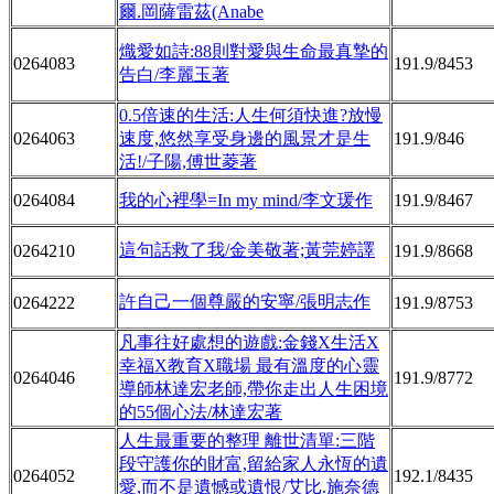
爾.岡薩雷茲(Anabe
熾愛如詩:88則對愛與生命最真摯的
0264083
191.9/8453
告白/李麗玉著
0.5倍速的生活:人生何須快進?放慢
0264063
速度,悠然享受身邊的風景才是生
191.9/846
活!/子陽,傅世菱著
0264084
我的心裡學=In my mind/李文瑗作
191.9/8467
這句話救了我/金美敬著;黃莞婷譯
0264210
191.9/8668
許自己一個尊嚴的安寧/張明志作
0264222
191.9/8753
凡事往好處想的遊戲:金錢X生活X
幸福X教育X職場 最有溫度的心靈
0264046
191.9/8772
導師林達宏老師,帶你走出人生困境
的55個心法/林達宏著
人生最重要的整理 離世清單:三階
段守護你的財富,留給家人永恆的遺
0264052
192.1/8435
愛,而不是遺憾或遺恨/艾比.施奈德