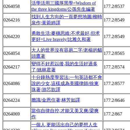
活學活用三國厚黑學=Wisdom of
0264058
177.2/8537
the three kingdoms/公孫先生編著
找到人生方向的一頁夢想地圖/柳時
0264216
177.2/8549
泉作;黃菀婷譯
勇敢生活:麥穗思維:不求最好,但求
0264220
177.2/8549
更好=Live bravely/比雅久和著
大人的世界沒有容易二字/老楊的貓
0264054
177.2/8565
頭鷹著
變得不好惹以後,我的生活好過多
0264217
177.2/8574
了/姚林君著
十分鐘熱度學習法:一句英語都不會
0264086
說的少女,這樣成為美國律師/徐東
177.2/8577
珠著;游芯歆譯
膽識/金恩住著;林芳如譯
0264224
177.2/8646
當你自律自控,才能又美又爽/梁爽
0264069
177.2/867
作
一個人,更能活出自己的夢想人生