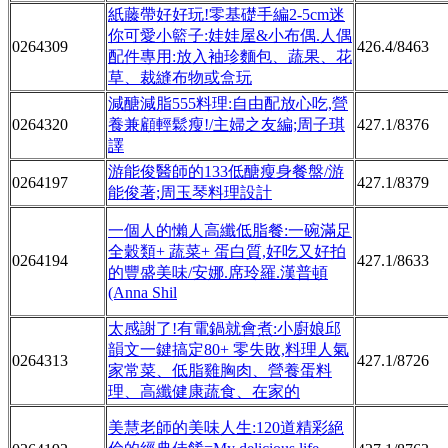
紙藤帶好好玩!零基礎手編2-5cm迷
你可愛小籃子:娃娃屋&小布偶.人偶
0264309
426.4/8463
配件專用:放入袖珍麵包、蔬果、花
草、裁縫布物或盒玩
減醣減脂555料理:自由配放心吃,營
0264320
養兼顧輕鬆瘦!/主婦之友編;周子琪
427.1/8376
譯
游能俊醫師的133低醣瘦身餐盤/游
0264197
427.1/8379
能俊著;周玉琴料理設計
一個人的懶人高纖低脂餐:一碗滿足
全穀類+ 蔬菜+ 蛋白質,好吃又好拍
0264194
427.1/8633
的豐盛美味/安娜.席玲羅.漢普頓
(Anna Shil
太感謝了!有電鍋就會煮:小廚娘邱
韻文一鍵搞定80+ 零失敗,料理人氣
0264313
427.1/8726
家常菜、低脂雞胸肉、營養蛋料
理、高纖健康蔬食、在家的
美慧老師的美味人生:120道精彩絕