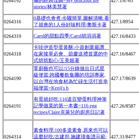
倫的經典佳餚=My delicious life
0264192
427.1/8763
stories/林美慧著
0基礎也會煮:步驟簡單.圖解清晰.看
0264316
427.1/8954
了就會的1人份好味料理/奧斯卡著
Carol的甜點四季/Carol胡涓涓著
0264319
427.16/8433
卡哇伊造型蛋黃酥:小資創業最讚、
0264318
在家接單必會、節慶送禮首選的中
427.16/8467
式烘焙點心/王美姬著
零廚藝也可以!15分鐘做出日式星
級便當:跨國餐飲集團的培訓專家,
0264190
427.17/8639
以台灣在地食材為忙碌生活打造幸
福便當=Kenji's b
有蛋就好吃:116道百變蛋料理神筆
記學做菜的第一本書=116 egg
0264191
427.26/8587
recipes/Claire克萊兒的廚房日記著
素食料理:100多道素食,原來也可以
0264314
這麼好吃/古建邦,施建瑋食譜示範;
427.31/8477