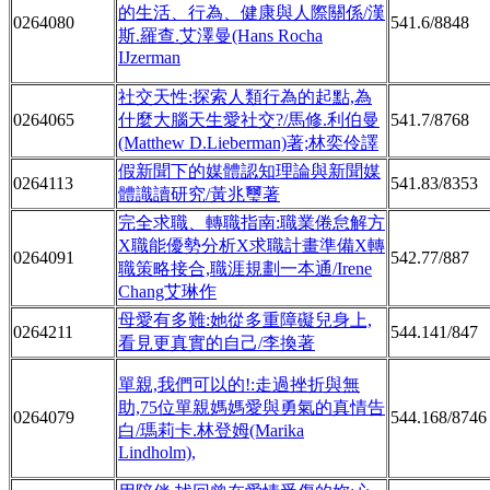
的生活、行為、健康與人際關係/漢
0264080
541.6/8848
斯.羅查.艾澤曼(Hans Rocha
IJzerman
社交天性:探索人類行為的起點,為
0264065
什麼大腦天生愛社交?/馬修.利伯曼
541.7/8768
(Matthew D.Lieberman)著;林奕伶譯
假新聞下的媒體認知理論與新聞媒
0264113
541.83/8353
體識讀研究/黃兆璽著
完全求職、轉職指南:職業倦怠解方
X職能優勢分析X求職計畫準備X轉
0264091
542.77/887
職策略接合,職涯規劃一本通/Irene
Chang艾琳作
母愛有多難:她從多重障礙兒身上,
0264211
544.141/847
看見更真實的自己/李換著
單親,我們可以的!:走過挫折與無
助,75位單親媽媽愛與勇氣的真情告
0264079
544.168/8746
白/瑪莉卡.林登姆(Marika
Lindholm),