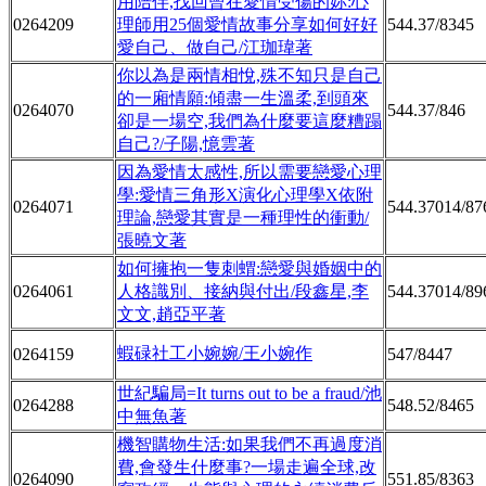
用陪伴,找回曾在愛情受傷的妳:心
0264209
理師用25個愛情故事分享如何好好
544.37/8345
愛自己、做自己/江珈瑋著
你以為是兩情相悅,殊不知只是自己
的一廂情願:傾盡一生溫柔,到頭來
0264070
544.37/846
卻是一場空,我們為什麼要這麼糟蹋
自己?/子陽,憶雲著
因為愛情太感性,所以需要戀愛心理
學:愛情三角形X演化心理學X依附
0264071
544.37014/87
理論,戀愛其實是一種理性的衝動/
張曉文著
如何擁抱一隻刺蝟:戀愛與婚姻中的
0264061
人格識別、接納與付出/段鑫星,李
544.37014/89
文文,趙亞平著
蝦碌社工小婉婉/王小婉作
0264159
547/8447
世紀騙局=It turns out to be a fraud/池
0264288
548.52/8465
中無魚著
機智購物生活:如果我們不再過度消
費,會發生什麼事?一場走遍全球,改
0264090
551.85/8363