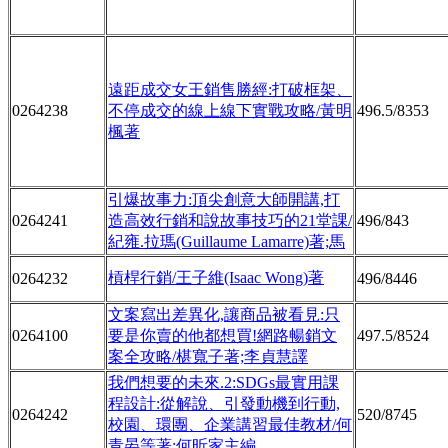
遠距成交女王銷售勝經:打破框架、
0264238
不停成交的線上線下實戰攻略/黃明
496.5/8353
楓著
引爆故事力:頂尖創意大師開講,打
0264241
造高效行銷和說故事技巧的21堂課/
496/843
紀雍.拉瑪(Guillaume Lamarre)著;馬
槓桿行銷/王子維(Isaac Wong)著
0264232
496/8446
文案寫出差異化,讓商品被看見:只
0264100
要是你賣的他都想買!網路暢銷文
497.5/8524
案全攻略/椹寬子著;李貞慧譯
我們想要的未來.2:SDGs最實用課
程設計:從解說、引發動機到行動,
0264242
520/8745
校園、環團、企業講習最佳教材/何
青晏等著;何昕家主編