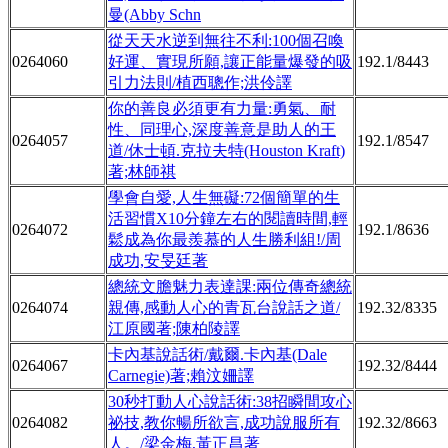
曼(Abby Schn
從天天水逆到無往不利:100個召喚
0264060
好運、實現所願,讓正能量爆發的吸
192.1/8443
引力法則/植西聰作;洪伶譯
你的善良必須更有力量:勇氣、耐
性、同理心,深度善意是助人的王
0264057
192.1/8547
道/休士頓.克拉夫特(Houston Kraft)
著;林師祺
學會自愛,人生無礙:72個簡單的生
活習慣X10分鐘左右的閱讀時間,輕
0264072
192.1/8636
鬆成為你最羨慕的人生勝利組!/周
成功,安旻廷著
總統文膽魅力表達課:兩位傳奇總統
0264074
親傳,感動人心的青瓦台說話之道/
192.32/8335
江原國著;陳柏陵譯
卡內基說話術/戴爾.卡內基(Dale
0264067
192.32/8444
Carnegie)著;賴汶姍譯
30秒打動人心說話術:38招瞬間攻心
0264082
祕技,教你暢所欲言,成功說服所有
192.32/8663
人。/梁金梅,黃正昌著