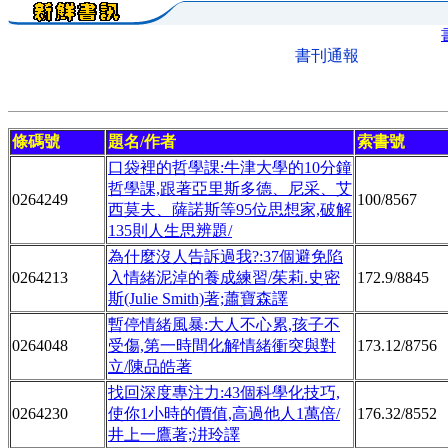
書刊通報
條碼號
題名/作者
索書號
口袋裡的哲學課:牛津大學的10分鐘
哲學課,跟著亞里斯多德、尼采、艾
0264249
100/8567
西莫夫、薩諾斯等95位思想家,破解
135則人生思辨題/
為什麼沒人告訴過我?:37個避免陷
0264213
入情緒泥淖的養成練習/茱莉.史密
172.9/8845
斯(Julie Smith)著;蕭寶森譯
暫停情緒風暴:大人不心累,孩子不
0264048
受傷,第一時間化解情緒衝突與對
173.12/8756
立/陳品皓著
找回深度專注力:43個科學化技巧,
0264230
使你1小時的價值,高過他人1萬倍/
176.32/8552
井上一鷹著;汫玲譯