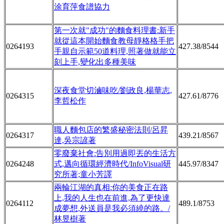
涂育萍食譜協力
第一次就"成功"的麵食料理書:新手
就從這本開始麵食教母靜格格手把
0264193
427.38/8544
手親自示範50道料理,照著做就能立
刻上手,變化出多種美味
深夜食堂切滷味吃/劉政良,楊華志,
0264315
427.61/8776
李哲松作
職人麵包店的繁盛秘密法則/呂昇
0264317
439.21/8567
達,吳宗諺著
零廢棄社會:告別用過即丟的生活方
0264248
式,邁向循環經濟時代/InfoVisual研
445.97/8347
究所著;童小芳譯
兩輪江湖的真相:你的美食正在路
上,我的人生也在前進,為了更快達
0264112
489.1/8753
成夢想,外送員是我必須繞的路。/
林昱樹著