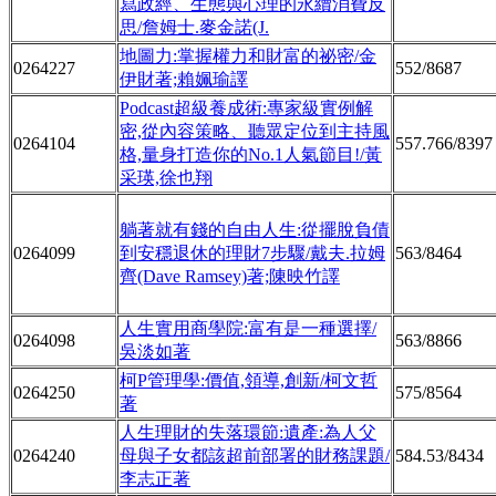
寫政經、生態與心理的永續消費反
思/詹姆士.麥金諾(J.
地圖力:掌握權力和財富的祕密/金
0264227
552/8687
伊財著;賴姵瑜譯
Podcast超級養成術:專家級實例解
密,從內容策略、聽眾定位到主持風
0264104
557.766/8397
格,量身打造你的No.1人氣節目!/黃
采瑛,徐也翔
躺著就有錢的自由人生:從擺脫負債
0264099
到安穩退休的理財7步驟/戴夫.拉姆
563/8464
齊(Dave Ramsey)著;陳映竹譯
人生實用商學院:富有是一種選擇/
0264098
563/8866
吳淡如著
柯P管理學:價值,領導,創新/柯文哲
0264250
575/8564
著
人生理財的失落環節:遺產:為人父
0264240
母與子女都該超前部署的財務課題/
584.53/8434
李志正著