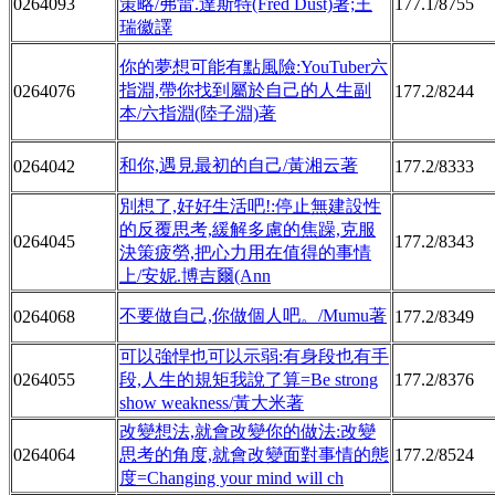
0264093
策略/弗雷.達斯特(Fred Dust)著;王
177.1/8755
瑞徽譯
你的夢想可能有點風險:YouTuber六
指淵,帶你找到屬於自己的人生副
0264076
177.2/8244
本/六指淵(陸子淵)著
和你,遇見最初的自己/黃湘云著
0264042
177.2/8333
別想了,好好生活吧!:停止無建設性
的反覆思考,緩解多慮的焦躁,克服
0264045
177.2/8343
決策疲勞,把心力用在值得的事情
上/安妮.博吉爾(Ann
不要做自己,你做個人吧。/Mumu著
0264068
177.2/8349
可以強悍也可以示弱:有身段也有手
0264055
段,人生的規矩我說了算=Be strong
177.2/8376
show weakness/黃大米著
改變想法,就會改變你的做法:改變
0264064
思考的角度,就會改變面對事情的態
177.2/8524
度=Changing your mind will ch