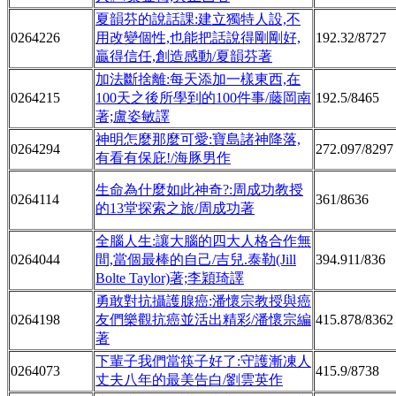
夏韻芬的說話課:建立獨特人設,不
0264226
用改變個性,也能把話說得剛剛好,
192.32/8727
贏得信任,創造感動/夏韻芬著
加法斷捨離:每天添加一樣東西,在
0264215
100天之後所學到的100件事/藤岡南
192.5/8465
著;盧姿敏譯
神明怎麼那麼可愛:寶島諸神降落,
0264294
272.097/8297
有看有保庇!/海豚男作
生命為什麼如此神奇?:周成功教授
0264114
361/8636
的13堂探索之旅/周成功著
全腦人生:讓大腦的四大人格合作無
0264044
間,當個最棒的自己/吉兒.泰勒(Jill
394.911/836
Bolte Taylor)著;李穎琦譯
勇敢對抗攝護腺癌:潘懷宗教授與癌
0264198
友們樂觀抗癌並活出精彩/潘懷宗編
415.878/8362
著
下輩子我們當筷子好了:守護漸凍人
0264073
415.9/8738
丈夫八年的最美告白/劉雲英作