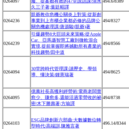
0264097
服、提案都有效的47堂說話課/清水
494.6/8389
久三子著;葉廷昭譯
凱爺教你危機公關炎上對策:從新創
0264236
事業到上市櫃企業都必修的品牌公
494/8327
關危機處理課/唐源駿(凱爺)著
引爆趨勢8大巨頭未來策略:從Apple
Car、亞馬遜智慧工廠到微軟混合
0264239
494/8566
實境,提前掌握即將撼動所有產業的
科技趨勢/田中道
30堂跨時代管理課:讀歷史、學領
0264094
494/8625
導、懂決策/鍾憲瑞著
億萬社長高獲利經營術:電商老闆賣
0264095
愈少、賺愈多,還能活過零營收的祕
494/8738
密/木下勝壽著;方瑜譯
ESG品牌創新六部曲:大數據數位轉
0264103
496.14/8344
型時代/高端訓,陳雅言著