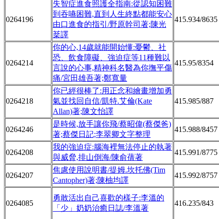
失智症進食照護全指南:從認知困難
到吞嚥困難,直到人生終點都能安心
0264196
415.934/8635
由口進食的指引/野原幹司著;陳光
棻譯
你的心,14歲就能開始懂:憂鬱、社
恐、飲食障礙、強迫症等11種難以
0264214
415.95/8354
言說的心事,精神科名醫為你撫平傷
痛/宮田雄吾著;鄭寬量
你已經很棒了:用正念和繪畫增加勇
0264218
氣並找回自信/凱特.艾倫(Kate
415.985/887
Allan)著;陳文怡譯
是時候,放手讓你飛/蔡昭偉(蔡傑爸)
0264246
415.988/8457
著;蔡傑日記;李翠卿文字整理
我的強迫症:腦海裡無法停止的執著
0264208
415.991/8775
與威脅,排山倒海/陳俞蒨著
焦慮使用說明書/提姆.坎托佛(Tim
0264207
415.992/8757
Cantopher)著;陳柚均譯
勇敢活出自己喜歡的樣子:李溫的
0264085
416.235/843
「少」奶奶治癒日誌/李溫著