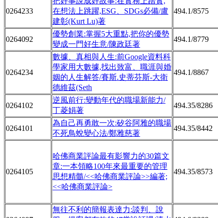
把好事說成好故事:在實務上踏實,
0264233
在想法上跳躍,ESG、SDGs必備/盧
494.1/8575
建彰(Kurt Lu)著
優勢創業:掌握5大重點,把你的優勢
0264092
494.1/8779
變成一門好生意/陳政廷著
數據、真相與人生:前Google資料科
學家用大數據,找出致富、職涯與婚
0264234
494.1/8867
姻的人生解答/賽斯.史蒂芬斯-大衛
德維茲(Seth
逆風前行:變動年代的職場新能力/
0264102
494.35/8286
丁菱娟著
為自己再勇敢一次:矽谷阿雅的職場
0264101
494.35/8442
不死鳥蛻變心法/鄭雅慈著
哈佛商業評論最有影響力的30篇文
章:一本領略100年來最重要的管理
0264105
494.35/8573
思想精髓/<<哈佛商業評論>>編著;
<<哈佛商業評論>
無往不利的簡報表達力:談判、說