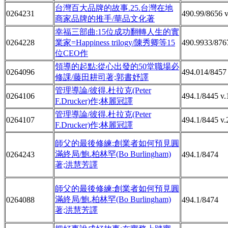
台灣百大品牌的故事.25.台灣在地
0264231
490.99/8656 v
商家品牌的推手/華品文化著
幸福三部曲:15位成功翻轉人生的實
0264228
業家=Happiness trilogy/陳秀卿等15
490.9933/876
位CEO作
領導的起點:從心出發的50堂職場必
0264096
494.014/8457
修課/藤田耕司著;郭書妤譯
管理導論/彼得.杜拉克(Peter
0264106
494.1/8445 v.
F.Drucker)作;林麗冠譯
管理導論/彼得.杜拉克(Peter
0264107
494.1/8445 v.
F.Drucker)作;林麗冠譯
師父的最後修練:創業者如何預見圓
滿終局/鮑.柏林罕(Bo Burlingham)
0264243
494.1/8474
著;洪慧芳譯
師父的最後修練:創業者如何預見圓
滿終局/鮑.柏林罕(Bo Burlingham)
0264088
494.1/8474
著;洪慧芳譯