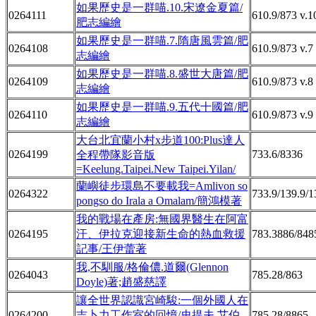
如果歷史是一群喵.10.宋遼金夏篇/
0264111
610.9/873 v.1
肥志編繪
如果歷史是一群喵.7.隋唐風雲篇/肥
0264108
610.9/873 v.7
志編繪
如果歷史是一群喵.8.盛世大唐篇/肥
0264109
610.9/873 v.8
志編繪
如果歷史是一群喵.9.五代十國篇/肥
0264110
610.9/873 v.9
志編繪
大台北宜蘭小村x步道100:Plus達人
0264199
733.6/8336
全程帶隊影音版
=Keelung.Taipei.New Taipei.Yilan/
蘭嶼徒步環島不要載我=Amlivon so
0264322
733.9/139.9/1
pongso do Irala a Omalam/簡鴻模著
我的戰場在產房:無國界醫生在阿富
0264195
汗、伊拉克迎接新生命的熱血救援
783.3886/848
記事/王伊蕾著
我,不馴服/格倫儂.道爾(Glennon
0264043
785.28/863
Doyle)著;趙盛慈譯
讓全世界認識宮崎駿:一個外國人在
0264200
吉卜力工作室的回憶/史提夫.艾伯
785.28/8865