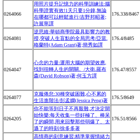
用照片提升記憶力的科學訓練法:腦
科學證實有效!1天只要1分鐘,無論
0264066
176.338/8467
在哪都可以輕鬆進行/吉野邦昭著;
許展寧譯
逆思維:華頓商學院最具影響力的教
0264081
授,突破人生盲點的全局思考/亞當.
176.4/8485
格蘭特(Adam Grant)著;簡秀如譯
心念的力量:運用大腦的期望效應,
找到扭轉人生的開關。/大衛.羅布
0264047
176.47/8557
森(David Robson)著;何玉方譯
克服倦怠:30種突破困難,心不累的
0264077
176.5/8649
生活進階法/彭孟嫻(Jessica Peng)著
你不能等到日子不再艱難,才決定開
始快樂:每天收集一些好極了、棒呆
0264205
176.51/8566
了的瞬間,用來回擊那些弱爆了、太
遜了的時刻/徐多多著
高情商的刻意練習:精準掌握情緒力