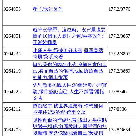
0264053
孝子/大師兄作
177.2/8776
就算沒學歷、沒成就、沒背景也要
0264051
懂的16個呆人處世之道/吳睿政作;
177.2/8857
王湘婷插畫
止痛人生:續接美好未來,盡享樂活
0264235
177.2/8857
奇肌/吳明來著
擁抱受傷的內在小孩:瞭解真實的自
0264219
己,看見自己的傷痛,找回療癒自己
177.2/8869
的能力/叢非從著
先別急著挑戰人性:20個經典心理實
0264225
驗,帶你認識自己,人生不踩雷/潘楷
177/8346
文著
療癒陷阱:被世界遺棄時,你想如何
0264212
177/8836
被接住?/吳洛纓,鄧惠文著
隱性創傷的情緒地雷:找出人生痛點
與過去和解,徹底脫離人際黑洞的無
0264203
178.8/8654
限循環,學會快樂地愛自己/安娜貝