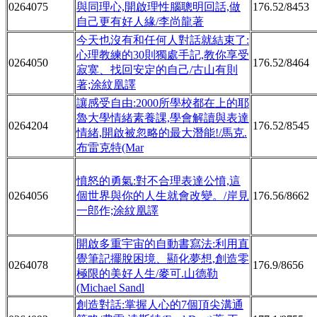
0264075
與同理心,開啟理性腦聰明回話,做
176.52/8453
自己更有好人緣/李尚龍著
今天也沒有和任何人對話就結束了:
心理教練的30則獨處手記,教你享受
0264050
176.52/8464
寂寞、找回安定的自己/古山有則
著;涂紋凰譯
讓感受自由:2000所學校都在上的耶
魯大學情緒素養課,學會解讀與表達
0264204
176.52/8545
情緒,開啟被忽略的最大潛能!/馬克.
布雷克特(Mar
憤怒的勇氣:對不合理表達公憤,這
0264056
個世界與你的人生就會改變。/岸見
176.56/8662
一郎作;涂紋凰譯
開啟多重宇宙的自動書寫法:利用直
覺筆記擺脫困境、顯化夢想,創造零
0264078
176.9/8656
極限的美好人生/麥可.山德勒
(Michael Sandl
創造對話:掌握人心的7個頂尖溝通