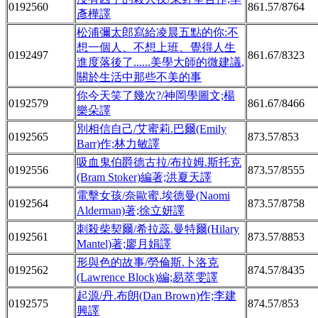
0192560
861.57/8764
彥樺譯
松浦彌太郎寫給凌晨五點的你:不
想一個人、不想上班、覺得人生
0192497
861.67/8323
進度落後了......美學大師的微建議,
關於生活中那些不美的事
你今天笑了幾次?/神岡學圖文;楊
0192579
861.67/8466
樂朵譯
別相信自己/艾蜜莉.巴爾(Emily
0192565
873.57/853
Barr)作;林力敏譯
吸血鬼伯爵德古拉/布拉姆.斯托克
0192556
873.57/8555
(Bram Stoker)編著;洪夏天譯
電擊女孩/奈歐蜜.埃德曼(Naomi
0192564
873.57/8758
Alderman)著;徐立妍譯
刺殺柴契爾/希拉蕊.曼特爾(Hilary
0192561
873.57/8853
Mantel)著;廖月娟譯
形與色的故事/勞倫斯.卜洛克
0192562
874.57/8435
(Lawrence Block)編;易萃雯譯
起源/丹.布朗(Dan Brown)作;李建
0192575
874.57/853
興譯