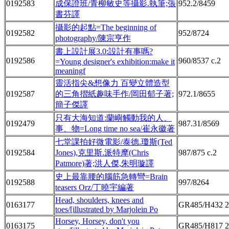
0192583
成保證班/青柳敏史等攝影.執筆;張
952.2/8459
書芬譯
攝影的起點=The beginning of
0192582
952/8724
photography/陳宗亨作
書上設計展3.0:設計有事嗎?
0192586
960/8537 c.2
=Young designer's exhibition:make it
meaningf
靈活指尖&想像力 百變立體造型
0192587
的三角摺紙趣味手作/岡田郁子著;
972.1/8655
簡子傑譯
只有大海知道:蘭嶼觸動我的人、
0192479
987.31/8569
事、物=Long time no sea/崔永徽著
七堂課拍好微電影/泰德.瓊斯(Ted
0192584
Jones),克里斯.派特摩(Chris
987/875 c.2
Patmore)著;洪人傑,朱明璇譯
史上最靠腰的腦筋急轉彎=Brain
0192588
997/8264
teasers Orz/丁曉宇編著
Head, shoulders, knees and
0163177
GR485/H432 2
toes/[illustrated by Marjolein Po
Horsey, Horsey, don't you
0163175
GR485/H817 2