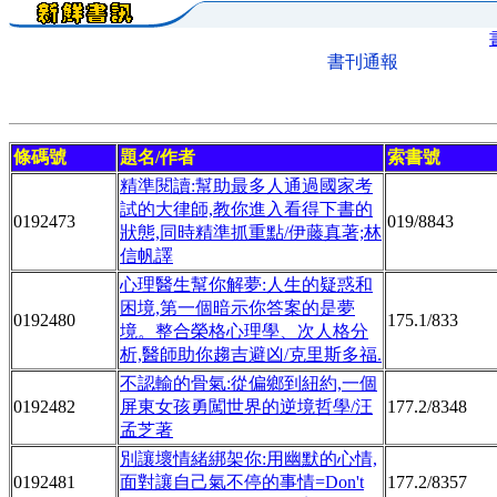
書刊通報
條碼號
題名/作者
索書號
精準閱讀:幫助最多人通過國家考
試的大律師,教你進入看得下書的
0192473
019/8843
狀態,同時精準抓重點/伊藤真著;林
信帆譯
心理醫生幫你解夢:人生的疑惑和
困境,第一個暗示你答案的是夢
0192480
175.1/833
境。整合榮格心理學、次人格分
析,醫師助你趨吉避凶/克里斯多福.
不認輸的骨氣:從偏鄉到紐約,一個
0192482
屏東女孩勇闖世界的逆境哲學/汪
177.2/8348
孟芝著
別讓壞情緒綁架你:用幽默的心情,
0192481
面對讓自己氣不停的事情=Don't
177.2/8357