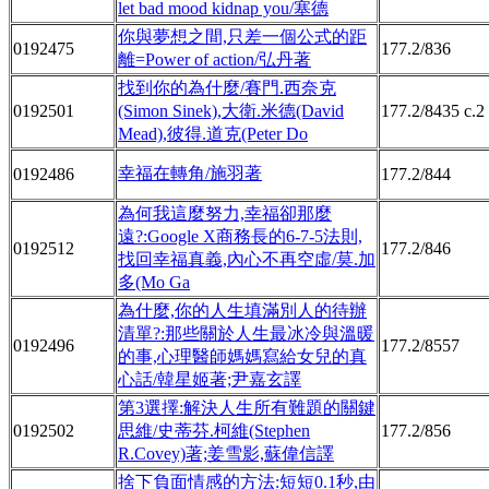
let bad mood kidnap you/塞德
你與夢想之間,只差一個公式的距
0192475
177.2/836
離=Power of action/弘丹著
找到你的為什麼/賽門.西奈克
0192501
(Simon Sinek),大衛.米德(David
177.2/8435 c.2
Mead),彼得.道克(Peter Do
幸福在轉角/施羽著
0192486
177.2/844
為何我這麼努力,幸福卻那麼
遠?:Google X商務長的6-7-5法則,
0192512
177.2/846
找回幸福真義,內心不再空虛/莫.加
多(Mo Ga
為什麼,你的人生填滿別人的待辦
清單?:那些關於人生最冰冷與溫暖
0192496
177.2/8557
的事,心理醫師媽媽寫給女兒的真
心話/韓星姬著;尹嘉玄譯
第3選擇:解決人生所有難題的關鍵
0192502
思維/史蒂芬.柯維(Stephen
177.2/856
R.Covey)著;姜雪影,蘇偉信譯
捨下負面情感的方法:短短0.1秒,由