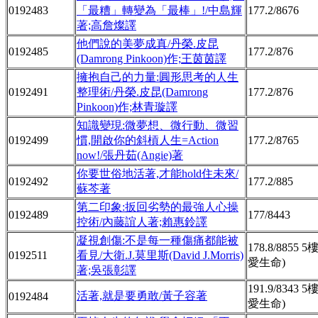
0192483
「最糟」轉變為「最棒」!/中島輝
177.2/8676
著;高詹燦譯
他們說的美夢成真/丹榮.皮昆
0192485
177.2/876
(Damrong Pinkoon)作;王茵茵譯
擁抱自己的力量:圓形思考的人生
0192491
整理術/丹榮.皮昆(Damrong
177.2/876
Pinkoon)作;林青璇譯
知識變現:微夢想、微行動、微習
0192499
慣,開啟你的斜槓人生=Action
177.2/8765
now!/張丹茹(Angie)著
你要世俗地活著,才能hold住未來/
0192492
177.2/885
蘇芩著
第二印象:扳回劣勢的最強人心操
0192489
177/8443
控術/內藤誼人著;賴惠鈴譯
凝視創傷:不是每一種傷痛都能被
178.8/8855 5
0192511
看見/大衛.J.莫里斯(David J.Morris)
愛生命)
著;吳張彰譯
191.9/8343 5
活著,就是要勇敢/黃子容著
0192484
愛生命)