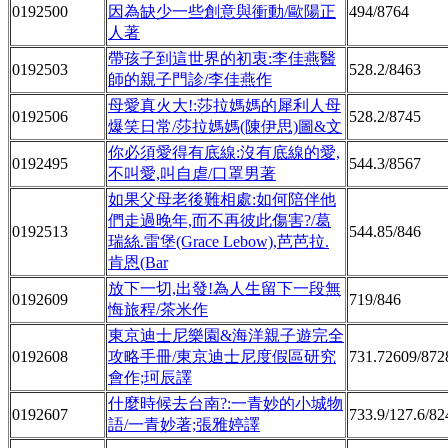
0192500
因為缺少一些創意與衝動/歐陽正
494/8764
人著
帶孩子到這世界的初衷:李佳燕醫
0192503
528.2/8463
師的親子門診/李佳燕作
母愛真火大!:莎拉媽媽的犀利人母
0192506
528.2/8745
爆笑日常/莎拉媽媽(陳伊思)圖&文
你必須愛得有底線:沒有底線的愛,
0192495
544.3/8567
不叫愛,叫自虐/口罩男著
如果父母老後難相處:如何陪伴他
們走過晚年,而不再彼此傷害?/葛
0192513
544.85/846
瑞絲.雷堡(Grace Lebow),芭芭拉.
肯恩(Bar
放下一切,出發!為人生留下一段無
0192609
719/846
悔旅程/茶米作
東京迪士尼樂園&海洋親子遊完全
0192608
攻略手冊/東京迪士尼度假區研究
731.72609/872
會作;珂辰譯
什麼時候去台南?:一青妙的小城物
0192607
733.9/127.6/82
語/一青妙著;張雅婷譯