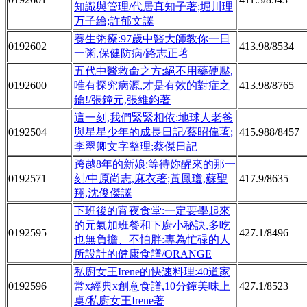
知識與管理/代居真知子著;堀川理
万子繪;許郁文譯
養生粥療:97歲中醫大師教你一日
0192602
413.98/8534
一粥,保健防病/路志正著
五代中醫救命之方:絕不用藥硬壓,
0192600
唯有探究病源,才是有效的對症之
413.98/8765
鑰!/張鐘元,張維鈞著
這一刻,我們緊緊相依:地球人老爸
0192504
與星星少年的成長日記/蔡昭偉著;
415.988/8457
李翠卿文字整理;蔡傑日記
跨越8年的新娘:等待妳醒來的那一
0192571
刻/中原尚志,麻衣著;黃鳳瓊,蘇聖
417.9/8635
翔,沈俊傑譯
下班後的宵夜食堂:一定要學起來
的元氣加班餐和下廚小秘訣,多吃
0192595
427.1/8496
也無負擔、不怕胖:專為忙碌的人
所設計的健康食譜/ORANGE
私廚女王Irene的快速料理:40道家
0192596
常x經典x創意食譜,10分鐘美味上
427.1/8523
桌/私廚女王Irene著