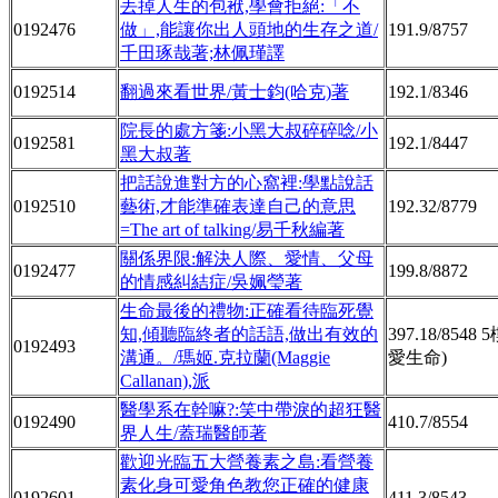
丟掉人生的包袱,學會拒絕:「不
0192476
做」,能讓你出人頭地的生存之道/
191.9/8757
千田琢哉著;林佩瑾譯
0192514
翻過來看世界/黃士鈞(哈克)著
192.1/8346
院長的處方箋:小黑大叔碎碎唸/小
0192581
192.1/8447
黑大叔著
把話說進對方的心窩裡:學點說話
0192510
藝術,才能準確表達自己的意思
192.32/8779
=The art of talking/易千秋編著
關係界限:解決人際、愛情、父母
0192477
199.8/8872
的情感糾結症/吳姵瑩著
生命最後的禮物:正確看待臨死覺
知,傾聽臨終者的話語,做出有效的
397.18/8548 
0192493
溝通。/瑪姬.克拉蘭(Maggie
愛生命)
Callanan),派
醫學系在幹嘛?:笑中帶淚的超狂醫
0192490
410.7/8554
界人生/蓋瑞醫師著
歡迎光臨五大營養素之島:看營養
素化身可愛角色教您正確的健康
0192601
411.3/8543