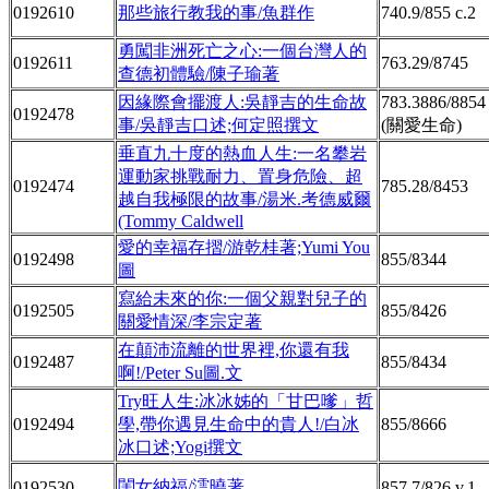
0192610
那些旅行教我的事/魚群作
740.9/855 c.2
勇闖非洲死亡之心:一個台灣人的
0192611
763.29/8745
查德初體驗/陳子瑜著
因緣際會擺渡人:吳靜吉的生命故
783.3886/885
0192478
事/吳靜吉口述;何定照撰文
(關愛生命)
垂直九十度的熱血人生:一名攀岩
運動家挑戰耐力、置身危險、超
0192474
785.28/8453
越自我極限的故事/湯米.考德威爾
(Tommy Caldwell
愛的幸福存摺/游乾桂著;Yumi You
0192498
855/8344
圖
寫給未來的你:一個父親對兒子的
0192505
855/8426
關愛情深/李宗定著
在顛沛流離的世界裡,你還有我
0192487
855/8434
啊!/Peter Su圖.文
Try旺人生:冰冰姊的「甘巴嗲」哲
0192494
學,帶你遇見生命中的貴人!/白冰
855/8666
冰口述;Yogi撰文
閨女納福/澐曉著
0192530
857.7/826 v.1