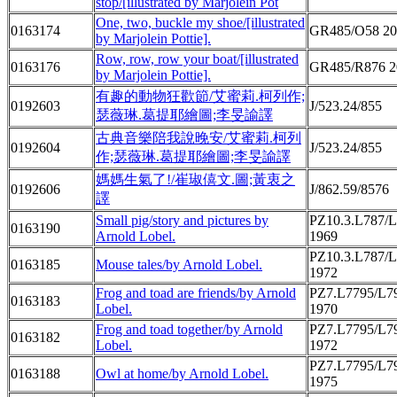
stop/[illustrated by Marjolein Pot
One, two, buckle my shoe/[illustrated
0163174
GR485/O58 20
by Marjolein Pottie].
Row, row, row your boat/[illustrated
0163176
GR485/R876 2
by Marjolein Pottie].
有趣的動物狂歡節/艾蜜莉.柯列作;
0192603
J/523.24/855
瑟薇琳.葛提耶繪圖;李旻諭譯
古典音樂陪我說晚安/艾蜜莉.柯列
0192604
J/523.24/855
作;瑟薇琳.葛提耶繪圖;李旻諭譯
媽媽生氣了!/崔琡僖文.圖;黃衷之
0192606
J/862.59/8576
譯
Small pig/story and pictures by
PZ10.3.L787/
0163190
Arnold Lobel.
1969
PZ10.3.L787/
0163185
Mouse tales/by Arnold Lobel.
1972
Frog and toad are friends/by Arnold
PZ7.L7795/L7
0163183
Lobel.
1970
Frog and toad together/by Arnold
PZ7.L7795/L7
0163182
Lobel.
1972
PZ7.L7795/L7
0163188
Owl at home/by Arnold Lobel.
1975