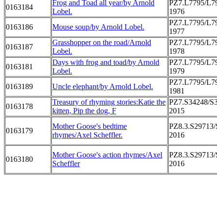
Frog and Toad all year/by Arnold
PZ7.L7795/L7
0163184
Lobel.
1976
PZ7.L7795/L7
0163186
Mouse soup/by Arnold Lobel.
1977
Grasshopper on the road/Arnold
PZ7.L7795/L7
0163187
Lobel.
1978
Days with frog and toad/by Arnold
PZ7.L7795/L7
0163181
Lobel.
1979
PZ7.L7795/L7
0163189
Uncle elephant/by Arnold Lobel.
1981
Treasury of rhyming stories:Katie the
PZ7.S34248/S
0163178
kitten, Pip the dog, F
2015
Mother Goose's bedtime
PZ8.3.S29713/
0163179
rhymes/Axel Scheffler.
2016
Mother Goose's action rhymes/Axel
PZ8.3.S29713/
0163180
Scheffler
2016