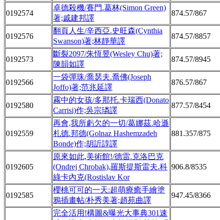
卓德殺機/賽門.葛林(Simon Green)
0192574
874.57/867
著;戚建邦譯
翻頁人生/辛西亞.史旺森(Cynthia
0192576
874.57/8857
Swanson)著;林靜華譯
斷裂2097/朱恆昱(Wesley Chu)著;
0192573
874.57/8945
陳韻如譯
一袋彈珠/喬瑟夫.喬佛(Joseph
0192566
876.57/867
Joffo)著;范兆延譯
霧中的女孩/多那托.卡瑞西(Donato
0192580
877.57/8454
Carrisi)作;吳宗璘譯
再會,我所虧欠的一切/葛娜茲.哈遜
0192559
札德.邦德(Golnaz Hashemzadeh
881.357/875
Bonde)作;胡訢諄譯
原來如此,美術館!/德雷.克洛巴克
0192605
(Ondrej Chrobak),羅斯提斯雷夫.科
906.8/8535
綠卡內克(Rostislav Kor
櫻桃可可的一天:超萌療癒手繪塗
0192585
947.45/8366
鴉插畫帖/朴秀美著;趙苑曲譯
完全活用!構圖&曝光大事典301速