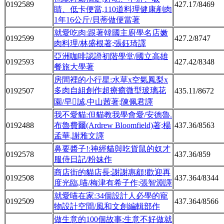
0192589
427.17/8469
睛、低卡便當,110道料理健康剷肉
1年16公斤/貝蒂做便當著
就愛吃肉:跟著韓國主廚學名店嫩
0192599
427.2/8747
肉料理/林盛根著;張鈺琦譯
亞洲咖啡認證初階學堂/國立高雄
0192593
427.42/8348
餐旅大學著
房間裡的小行星:水草x空氣鳳梨x
多肉自組創作超療癒微型玻璃花
0192507
435.11/8672
園/早誠,中山茜著;陳佩君譯
我不愛貓:但貓教我學會愛/安德魯.
0192488
布魯費爾(Ardrew Bloomfield)著;楊
437.36/8563
孟華,謝雅文譯
鼻要醬子!:神經貓與吃貨鼠的奴才
0192578
437.36/859
服侍日記/粉妹作
商店街的貓店長:謝謝惠顧!歡迎再
0192508
437.364/8344
度光臨,喵/梅津有希子作;張智淵譯
就愛喵在家:34個設計人必學的寵
0192509
437.364/8566
物設計空間/風和文創編輯部作
做生意的100個故事:生意不好做就