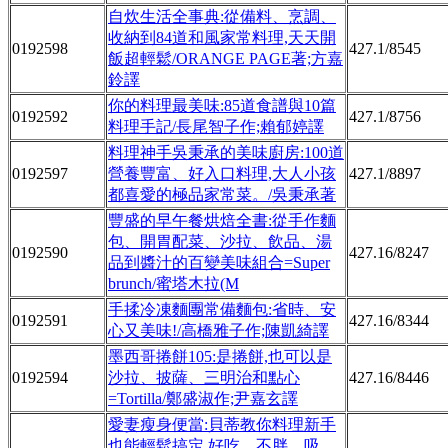
自炊生活全事典:從備料、烹調、
收納到84道和風家常料理,天天開
0192598
427.1/8545
飯超輕鬆/ORANGE PAGE著;方嘉
鈴譯
你的料理最美味:85道食譜與10篇
0192592
427.1/8756
料理手記/長尾智子作;賴郁婷譯
料理神手吳秉承的美味廚房:100道
0192597
營養豐富、好入口料理,大人小孩
427.1/8897
都喜愛的極品家常菜。/吳秉承著
豐盛的早午餐烘焙全書:從手作麵
包、開胃配菜、沙拉、飲品、湯
0192590
427.16/8247
品到醬汁的百變美味組合=Super
brunch/蜜塔木拉(M
手揉冷凍麵團常備麵包:省時、安
0192591
427.16/8344
心又美味!/高橋雅子作;陳凱綺譯
墨西哥捲餅105:是捲餅,也可以是
0192594
沙拉、披薩、三明治和點心
427.16/8446
=Tortilla/鄭盛淑作;尹嘉玄譯
愛妻瘦身便當:貝蒂教你料理新手
也能輕鬆搞定,好吃、不胖、吸